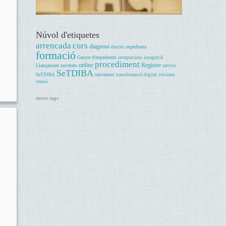
Núvol d'etiquetes
arrencada
curs
diagnosi
expedients
electes
formació
Gestor d'expedients
integracions
integració
procediment
online
Registre
Llançament
novetats
serveis
SeTDIBA
SeTDIBA
tancament
transformació digital
versions
versió
more tags