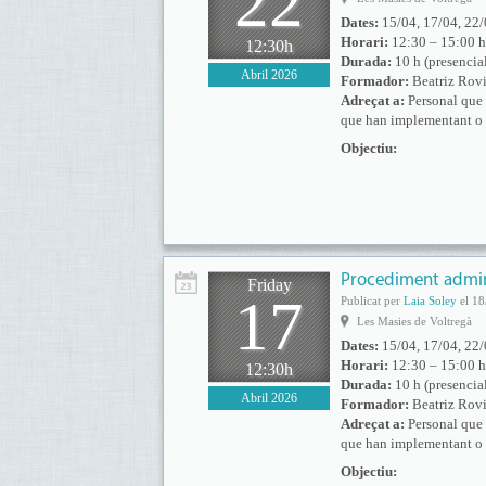
22
Dates:
15/04, 17/04, 22/
Horari:
12:30 – 15:00 h
12:30h
Durada:
10 h (presencia
Abril 2026
Formador:
Beatriz Rovi
Adreçat a:
Personal que f
que han implementant o 
Objectiu:
Procediment admini
Friday
17
Publicat per
Laia Soley
el 18
Les Masies de Voltregà
Dates:
15/04, 17/04, 22/
Horari:
12:30 – 15:00 h
12:30h
Durada:
10 h (presencia
Abril 2026
Formador:
Beatriz Rovi
Adreçat a:
Personal que f
que han implementant o 
Objectiu: