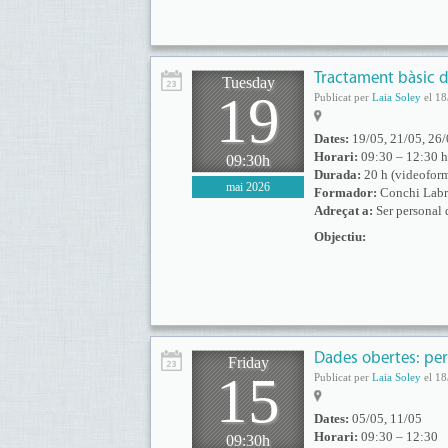
Tractament bàsic d
Tuesday
19
Publicat per
Laia Soley
el 18
Dates:
19/05, 21/05, 26/
Horari:
09:30 – 12:30 h
09:30h
Durada:
20 h (videofor
mai 2026
Formador:
Conchi Labr
Adreçat a:
Ser personal 
Objectiu:
Dades obertes: pe
Friday
15
Publicat per
Laia Soley
el 18
Dates:
05/05, 11/05
Horari:
09:30 – 12:30
09:30h