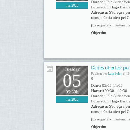
Durada:
06 h (videofor
mai 2026
Formador:
Hugo Barró
Adreçat a:
S'adreça a per
transparència ofert pel 
(Es requereix mantenir la
Objectiu:
Dades obertes: pe
Tuesday
05
Publicat per
Laia Soley
el 18
Dates:
05/05, 11/05
Horari:
09:30 – 12:30
09:30h
Durada:
06 h (videofor
mai 2026
Formador:
Hugo Barró
Adreçat a:
S'adreça a per
transparència ofert pel 
(Es requereix mantenir la
Objectiu: