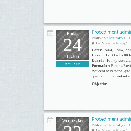
Procediment admini
Friday
24
Publicat per
Laia Soley
el 18
Les Masies de Voltregà
Dates:
15/04, 17/04, 22/
Horari:
12:30 – 15:00 h
12:30h
Durada:
10 h (presencia
Abril 2026
Formador:
Beatriz Rovi
Adreçat a:
Personal que f
que han implementant o 
Objectiu:
Procediment admini
Wednesday
Publicat per
Laia Soley
el 18
Les Masies de Voltregà