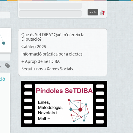
Què és SeTDIBA? Què m'ofereix la
Diputació?
Catàleg 2025
Informació pràctica per a electes
+ Aprop de SeTDIBA
Seguiu-nos a Xarxes Socials
ció