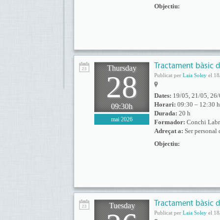
Objectiu:
Tractament bàsic d
Thursday
28
Publicat per
Laia Soley
el 18
Dates:
19/05, 21/05, 26/
Horari:
09:30 – 12:30 h
09:30h
Durada:
20 h
mai 2026
Formador:
Conchi Labr
Adreçat a:
Ser personal 
Objectiu:
Tractament bàsic d
Tuesday
Publicat per
Laia Soley
el 18