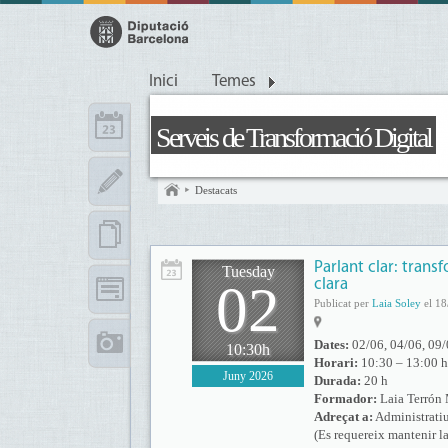
Inici
Temes
Serveis de Transformació Digital
Destacats
Parlant clar: trans
Tuesday
02
clara
Publicat per
Laia Soley
el 18
Dates:
02/06, 04/06, 09/
10:30h
Horari:
10:30 – 13:00 h
Juny 2026
Durada:
20 h
Formador:
Laia Terrón
Adreçat a:
Administratius
(Es requereix mantenir la