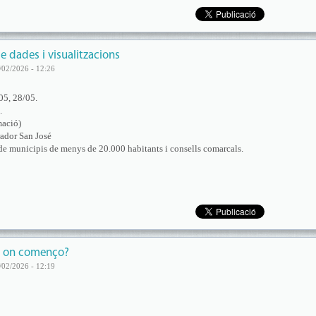
e dades i visualitzacions
/02/2026 - 12:26
05, 28/05.
.
mació)
ador San José
de municipis de menys de 20.000 habitants i consells comarcals.
r on començo?
/02/2026 - 12:19