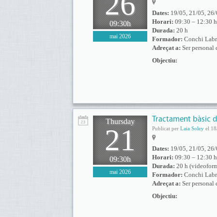
26
Dates:
19/05, 21/05, 26/
Horari:
09:30 – 12:30 h
09:30h
Durada:
20 h
mai 2026
Formador:
Conchi Labr
Adreçat a:
Ser personal 
Objectiu:
Tractament bàsic d
Thursday
21
Publicat per
Laia Soley
el 18
Dates:
19/05, 21/05, 26/
Horari:
09:30 – 12:30 h
09:30h
Durada:
20 h (videofor
mai 2026
Formador:
Conchi Labr
Adreçat a:
Ser personal 
Objectiu: