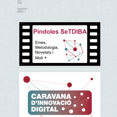
107
108
…
següent ›
últim »