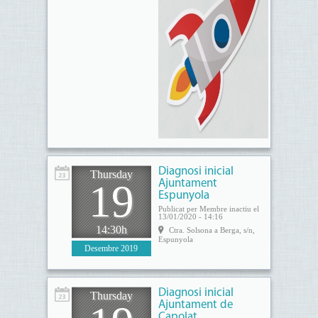
Diagnosi inicial
Thursday
19
Ajuntament
Espunyola
Publicat per Membre inactiu el
13/01/2020 - 14:16
14:30h
Ctra. Solsona a Berga, s/n,
Espunyola
Desembre 2019
Diagnosi inicial
Thursday
Ajuntament de
Capolat