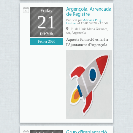
Argençola. Arrencada
Friday
21
de Registre
Publicat per
Adriana Puig
Durbau
el 13/01/2020 - 13:50
Pl. de Lluís Maria Xirinacs,
s/n, Argençola
09:30h
Aquesta formació es farà a
Febrer 2020
l'Ajuntament d'Argençola.
Grup d'implantació