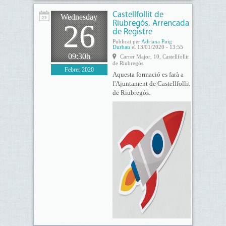
Castellfollit de
Wednesday
26
Riubregós. Arrencada
de Registre
Publicat per
Adriana Puig
Durbau
el 13/01/2020 - 13:55
09:30h
Carrer Major, 10, Castellfollit
de Riubregós
Febrer 2020
Aquesta formació es farà a
l'Ajuntament de Castellfollit
de Riubregós.