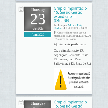
Grup d'implantació
Thursday
23
15. Sessió Gestió
expedients III
(ONLINE)
Publicat per
Adriana Puig
09:30h
Durbau
el 13/01/2020 - 13:38
Centre d'Innovació Anoia -
Abril 2020
https://goo.gl/maps/1KLPdJpZQ4FNTcvu8
, Vilanova del Camí
Ajuntaments participants:
Grup d'implantació 15:
Argençola, Castellfollit de
Riubregós, Sant Pere
Sallavinera i Els Prats de Rei
Grup d'implantació
Thursday
15. Sessió Gestió