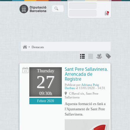
Destacats
Sant Pere Sallavinera.
Thursday
27
Arrencada de
Registre
Publicat per
Adriana Puig
Durbau
el 13/01/2020 - 14:31
09:30h
C/Raval s/n, Sant Pere
Sallavinera
Febrer 2020
Aquesta formació es farà a
l'Ajuntament de Sant Pere
Sallavinera.