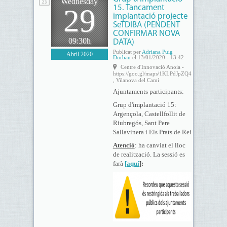
Wednesday
29
15. Tancament
implantació projecte
SeTDIBA (PENDENT
CONFIRMAR NOVA
09:30h
DATA)
Publicat per
Adriana Puig
Abril 2020
Durbau
el 13/01/2020 - 13:42
Centre d'Innovació Anoia -
https://goo.gl/maps/1KLPdJpZQ4FNTcvu8
, Vilanova del Camí
Ajuntaments participants:
Grup d'implantació 15:
Argençola, Castellfollit de
Riubregós, Sant Pere
Sallavinera i Els Prats de Rei
Atenció
: ha canviat el lloc
de realització. La sessió es
farà
[aquí
]: