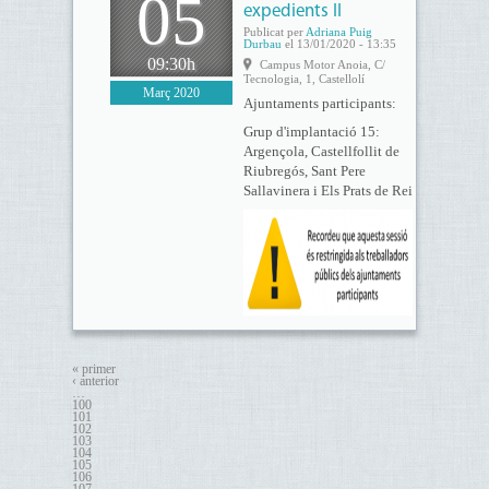
05
expedients II
Publicat per
Adriana Puig
Durbau
el 13/01/2020 - 13:35
09:30h
Campus Motor Anoia, C/
Tecnologia, 1, Castellolí
Març 2020
Ajuntaments participants:
Grup d'implantació 15:
Argençola, Castellfollit de
Riubregós, Sant Pere
Sallavinera i Els Prats de Rei
« primer
‹ anterior
…
100
101
102
103
104
105
106