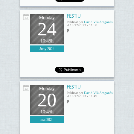
FESTIU
Monday
24
Publicat per
David Vilà Aragonès
el 18/12/2023 - 11:50
10:45h
Juny 2024
FESTIU
Monday
20
Publicat per
David Vilà Aragonès
el 18/12/2023 - 11:49
10:45h
mai 2024