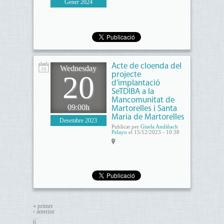
Gener 2024
Acte de cloenda del
Wednesday
20
projecte
d'implantació
SeTDIBA a la
Mancomunitat de
09:00h
Martorelles i Santa
Maria de Martorelles
Desembre 2023
Publicat per
Gisela Andiñach
Pelayo
el 15/12/2023 - 10:38
« primer
‹ anterior
…
6