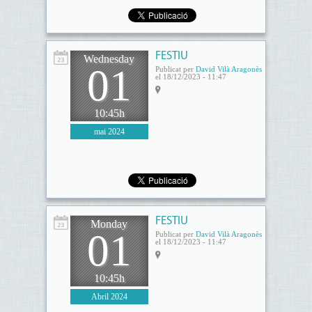
FESTIU
Wednesday
01
Publicat per
David Vilà Aragonès
el 18/12/2023 - 11:47
10:45h
mai 2024
FESTIU
Monday
01
Publicat per
David Vilà Aragonès
el 18/12/2023 - 11:47
10:45h
Abril 2024