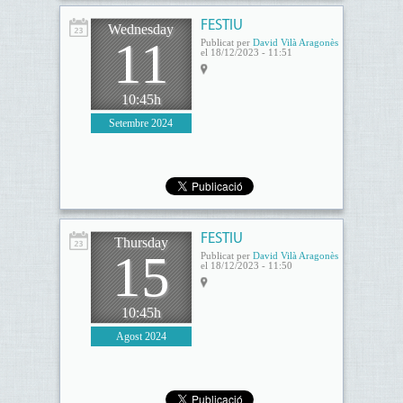
FESTIU
Wednesday
11
Publicat per
David Vilà Aragonès
el 18/12/2023 - 11:51
10:45h
Setembre 2024
FESTIU
Thursday
15
Publicat per
David Vilà Aragonès
el 18/12/2023 - 11:50
10:45h
Agost 2024