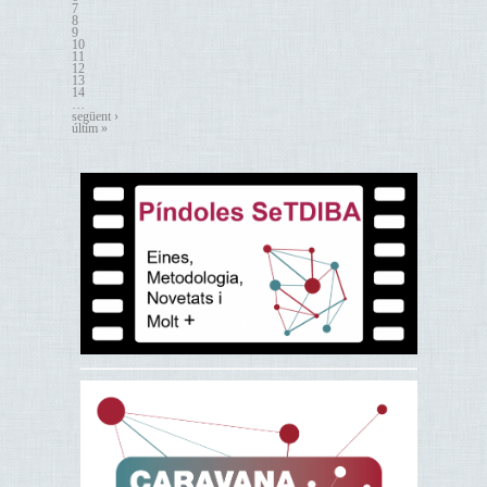
7
8
9
10
11
12
13
14
…
següent ›
últim »