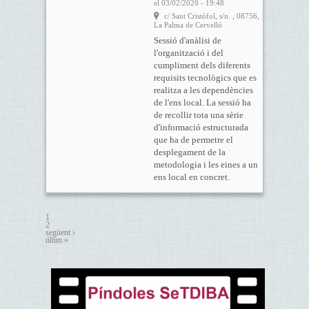
el 03/02/2020 - 19:48
c/ Sant Cristòfol, s/n. , 08756,
La Palma de Cervelló
Sessió d'anàlisi de
l'organització i del
cumpliment dels diferents
requisits tecnològics que es
realitza a les dependències
de l'ens local. La sessió ha
de recollir tota una sèrie
d'informació estructurada
que ha de permetre el
desplegament de la
metodologia i les eines a un
ens local en concret.
1
2
següent ›
últim »