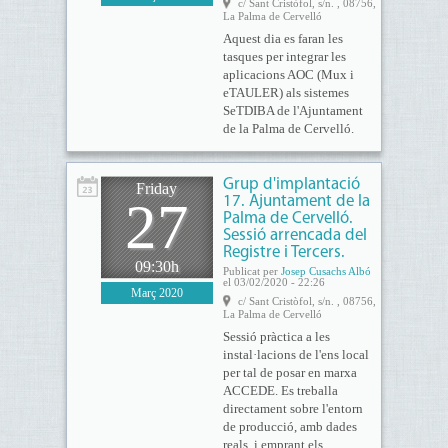
c/ Sant Cristòfol, s/n. , 08756,
La Palma de Cervelló
Aquest dia es faran les
tasques per integrar les
aplicacions AOC (Mux i
eTAULER) als sistemes
SeTDIBA de l'Ajuntament
de la Palma de Cervelló.
Grup d'implantació
Friday
27
17. Ajuntament de la
Palma de Cervelló.
Sessió arrencada del
Registre i Tercers.
09:30h
Publicat per
Josep Cusachs Albó
el 03/02/2020 - 22:26
Març 2020
c/ Sant Cristòfol, s/n. , 08756,
La Palma de Cervelló
Sessió pràctica a les
instal·lacions de l'ens local
per tal de posar en marxa
ACCEDE. Es treballa
directament sobre l'entorn
de producció, amb dades
reals, i emprant els