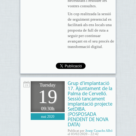
necessitats i resoldre les
vostres consultes.
Un cop realitzada la sessió
de seguiment presencial es
facilitarà als ens locals una
proposta de full de ruta a
seguir per continuar
avançant en el seu procés de
transformació digital.
Grup d'implantació
Tuesday
19
17. Ajuntament de la
Palma de Cervelló.
Sessió tancament
implantació projecte
09:30h
SetDIBA.
(POSPOSADA
mai 2020
PENDENT DE NOVA
DATA)
Publicat per
Josep Cusachs Albó
el 03/02/2020 - 22:42