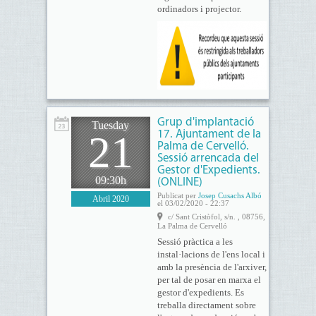
ordinadors i projector.
Grup d'implantació
Tuesday
21
17. Ajuntament de la
Palma de Cervelló.
Sessió arrencada del
Gestor d'Expedients.
09:30h
(ONLINE)
Publicat per
Josep Cusachs Albó
Abril 2020
el 03/02/2020 - 22:37
c/ Sant Cristòfol, s/n. , 08756,
La Palma de Cervelló
Sessió pràctica a les
instal·lacions de l'ens local i
amb la presència de l'arxiver,
per tal de posar en marxa el
gestor d'expedients. Es
treballa directament sobre