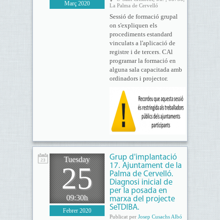
Març 2020
La Palma de Cervelló
Sessió de formació grupal
on s'expliquen els
procediments estandard
vinculats a l'aplicació de
registre i de tercers. CAl
programar la formació en
alguna sala capacitada amb
ordinadors i projector.
Grup d'implantació
Tuesday
25
17. Ajuntament de la
Palma de Cervelló.
Diagnosi inicial de
per la posada en
09:30h
marxa del projecte
SeTDIBA.
Febrer 2020
Publicat per
Josep Cusachs Albó