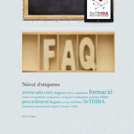
Núvol d'etiquetes
formació
arrencada
curs
diagnosi
expedients
electes
online
Gestor d'expedients
Llançament
novetats
integracions
integració
SeTDIBA
procediment
Registre
serveis SeTDIBA
tancament
transformació digital
versions
versió
more tags