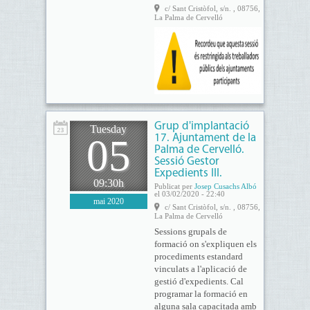
c/ Sant Cristòfol, s/n. , 08756,
La Palma de Cervelló
Grup d'implantació
Tuesday
05
17. Ajuntament de la
Palma de Cervelló.
Sessió Gestor
Expedients III.
09:30h
Publicat per
Josep Cusachs Albó
el 03/02/2020 - 22:40
mai 2020
c/ Sant Cristòfol, s/n. , 08756,
La Palma de Cervelló
Sessions grupals de
formació on s'expliquen els
procediments estandard
vinculats a l'aplicació de
gestió d'expedients. Cal
programar la formació en
alguna sala capacitada amb