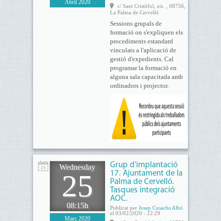
Abril 2020
c/ Sant Cristòfol, s/n. , 08756,
La Palma de Cervelló
Sessions grupals de
formació on s'expliquen els
procediments estandard
vinculats a l'aplicació de
gestió d'expedients. Cal
programar la formació en
alguna sala capacitada amb
ordinadors i projector.
Grup d'implantació
Wednesday
25
17. Ajuntament de la
Palma de Cervelló.
Tasques integració
AOC.
08:15h
Publicat per
Josep Cusachs Albó
el 03/02/2020 - 22:29
Març 2020