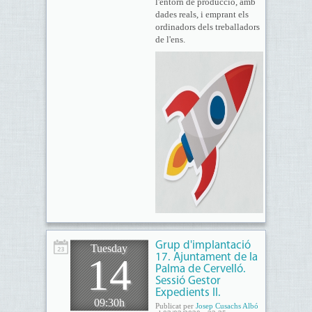
l'entorn de producció, amb
dades reals, i emprant els
ordinadors dels treballadors
de l'ens.
Grup d'implantació
Tuesday
14
17. Ajuntament de la
Palma de Cervelló.
Sessió Gestor
Expedients II.
09:30h
Publicat per
Josep Cusachs Albó