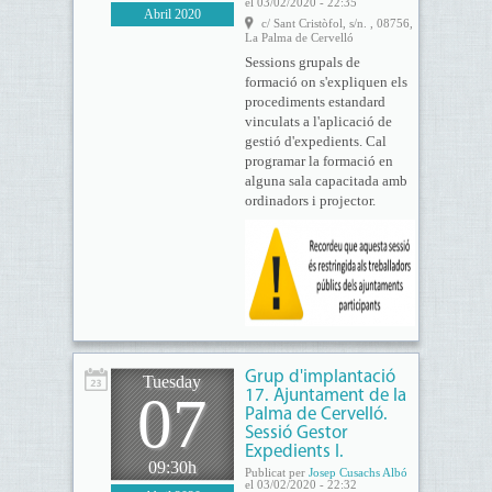
el 03/02/2020 - 22:35
Abril 2020
c/ Sant Cristòfol, s/n. , 08756,
La Palma de Cervelló
Sessions grupals de
formació on s'expliquen els
procediments estandard
vinculats a l'aplicació de
gestió d'expedients. Cal
programar la formació en
alguna sala capacitada amb
ordinadors i projector.
Grup d'implantació
Tuesday
07
17. Ajuntament de la
Palma de Cervelló.
Sessió Gestor
Expedients I.
09:30h
Publicat per
Josep Cusachs Albó
el 03/02/2020 - 22:32