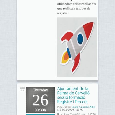
ordinadors dels treballadors
que realitzen tasques de
registre.
Ajuntament de la
Thursday
26
Palma de Cervelló
sessió formació
Registre i Tercers.
Publicat per
Josep Cusachs Albó
09:30h
el 03/02/2020 - 20:00
c/ Sant Cristòfol, s/n. , 08756,