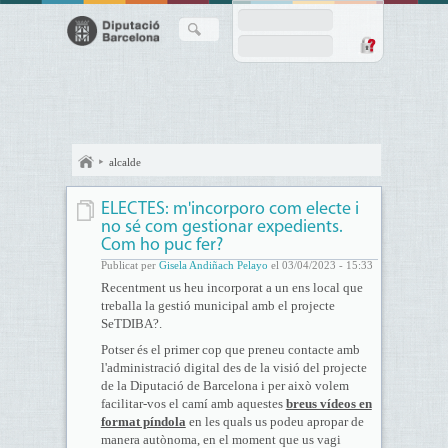
alcalde
ELECTES: m'incorporo com electe i
no sé com gestionar expedients.
Com ho puc fer?
Publicat per
Gisela Andiñach Pelayo
el 03/04/2023 - 15:33
Recentment us heu incorporat a un ens local que
treballa la gestió municipal amb el projecte
SeTDIBA?.
Potser és el primer cop que preneu contacte amb
l'administració digital des de la visió del projecte
de la Diputació de Barcelona i per això volem
facilitar-vos el camí amb aquestes
breus vídeos en
format píndola
en les quals us podeu apropar de
manera autònoma, en el moment que us vagi