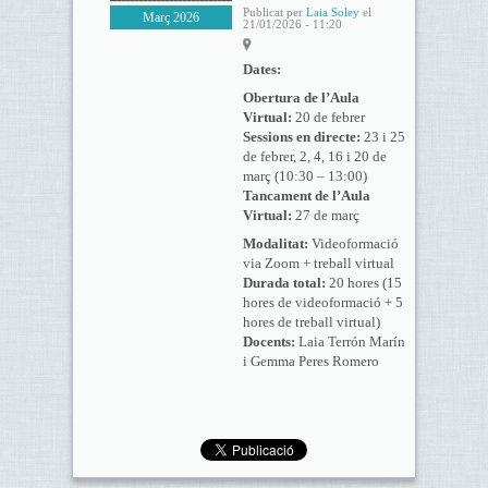
Publicat per
Laia Soley
el
Març 2026
21/01/2026 - 11:20
Dates:
Obertura de l’Aula
Virtual:
20 de febrer
Sessions en directe:
23 i 25
de febrer, 2, 4, 16 i 20 de
març (10:30 – 13:00)
Tancament de l’Aula
Virtual:
27 de març
Modalitat:
Videoformació
via Zoom + treball virtual
Durada total:
20 hores (15
hores de videoformació + 5
hores de treball virtual)
Docents:
Laia Terrón Marín
i Gemma Peres Romero