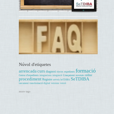
Núvol d'etiquetes
formació
arrencada
curs
diagnosi
expedients
electes
online
Gestor d'expedients
Llançament
novetats
integracions
integració
SeTDIBA
procediment
Registre
serveis SeTDIBA
tancament
transformació digital
versions
versió
more tags