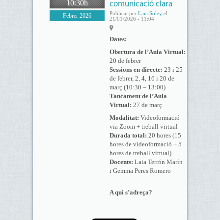
10:30h
comunicació clara
Publicat per
Laia Soley
el
Febrer 2026
21/01/2026 - 11:04
Dates:
Obertura de l’Aula Virtual:
20 de febrer
Sessions en directe:
23 i 25
de febrer, 2, 4, 16 i 20 de
març (10:30 – 13:00)
Tancament de l’Aula
Virtual:
27 de març
Modalitat:
Videoformació
via Zoom + treball virtual
Durada total:
20 hores (15
hores de videoformació + 5
hores de treball virtual)
Docents:
Laia Terrón Marín
i Gemma Peres Romero
A qui s’adreça?