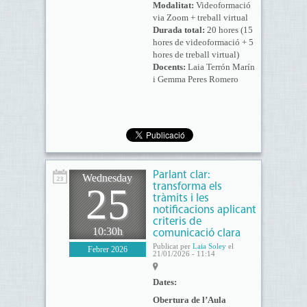
Modalitat:
Videoformació
via Zoom + treball virtual
Durada total:
20 hores (15
hores de videoformació + 5
hores de treball virtual)
Docents:
Laia Terrón Marín
i Gemma Peres Romero
Parlant clar:
Wednesday
25
transforma els
tràmits i les
notificacions aplicant
criteris de
10:30h
comunicació clara
Publicat per
Laia Soley
el
Febrer 2026
21/01/2026 - 11:14
Dates:
Obertura de l’Aula