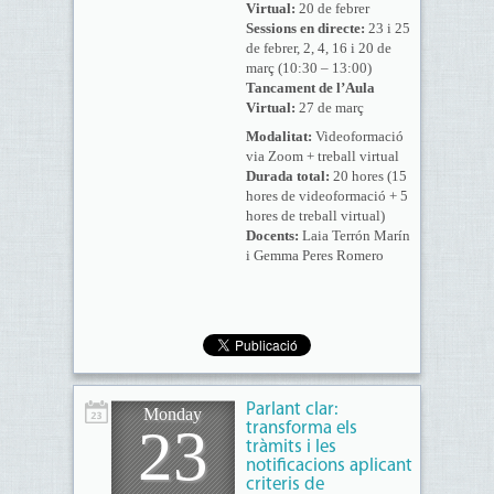
Virtual:
20 de febrer
Sessions en directe:
23 i 25
de febrer, 2, 4, 16 i 20 de
març (10:30 – 13:00)
Tancament de l’Aula
Virtual:
27 de març
Modalitat:
Videoformació
via Zoom + treball virtual
Durada total:
20 hores (15
hores de videoformació + 5
hores de treball virtual)
Docents:
Laia Terrón Marín
i Gemma Peres Romero
Parlant clar:
Monday
23
transforma els
tràmits i les
notificacions aplicant
criteris de