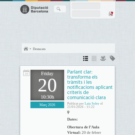
Destacats
Parlant clar:
Friday
20
transforma els
tràmits i les
notificacions aplicant
criteris de
10:30h
comunicació clara
Publicat per
Laia Soley
el
Març 2026
21/01/2026 - 11:22
Dates:
Obertura de l’Aula
Virtual:
20 de febrer