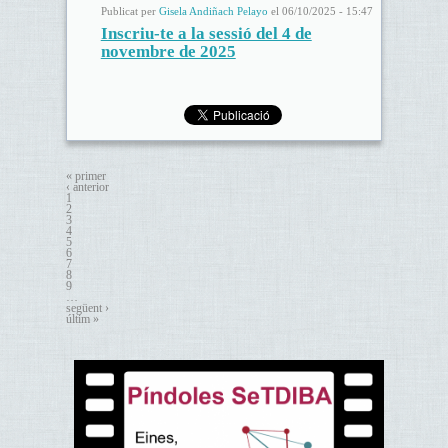
Publicat per
Gisela Andiñach Pelayo
el 06/10/2025 - 15:47
Inscriu-te a la sessió del 4 de
novembre de 2025
« primer
‹ anterior
1
2
3
4
5
6
7
8
9
…
següent ›
últim »