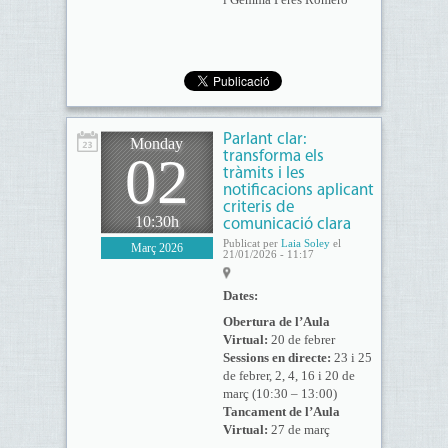
Parlant clar:
Monday
02
transforma els
tràmits i les
notificacions aplicant
criteris de
10:30h
comunicació clara
Publicat per
Laia Soley
el
Març 2026
21/01/2026 - 11:17
Dates:
Obertura de l’Aula
Virtual:
20 de febrer
Sessions en directe:
23 i 25
de febrer, 2, 4, 16 i 20 de
març (10:30 – 13:00)
Tancament de l’Aula
Virtual:
27 de març