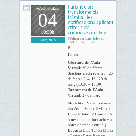
Parlant clar:
Wednesday
04
transforma els
tràmits i les
notificacions aplicant
criteris de
10:30h
comunicació clara
Publicat per
Laia Soley
el
Març 2026
21/01/2026 - 11:19
Dates:
Obertura de l’Aula
Virtual:
20 de febrer
Sessions en directe:
23 i 25
de febrer, 2, 4, 16 i 20 de
març (10:30 – 13:00)
Tancament de l’Aula
Virtual:
27 de març
Modalitat:
Videoformació
via Zoom + treball virtual
Durada total:
20 hores (15
hores de videoformació + 5
hores de treball virtual)
Docents:
Laia Terrón Marín
i Gemma Peres Romero