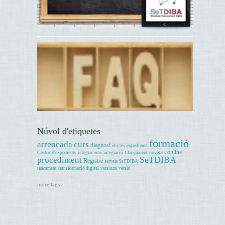
Núvol d'etiquetes
formació
arrencada
curs
diagnosi
expedients
electes
online
Gestor d'expedients
Llançament
novetats
integracions
integració
SeTDIBA
procediment
Registre
serveis SeTDIBA
tancament
transformació digital
versions
versió
more tags