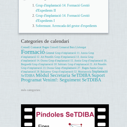
Grup d'implantació 14. Formació Gestió
d'Expedients II
Grup d'implantació 14. Formació Gestió
d'Expedients I
Sobremunt. Arrencada del gestor d'expedients
Categories de calendari
Consell Comarcal Bages
Consell Comarcal Baix Llobregat
Formació
General
Grup d'implantació 11. Anoia
Grup
d'implantació 12. Alt Penedès
Grup d'implantació 13. Anoia
Grup
d'implantació 14. Osona
Grup d'implantació 15. Anoia
Grup d'implantació 16.
Berguedà
Grup d'implantació 18. Subirats
Grup d'implantació 21. Alt Penedès
Grup d'implantació 27. Bages/Anoia
Grup d'implantació 23. Osona
Grup
Implantació
d'implantació 28. Balsareny
Grup d'implantació 32. Muntanyola
Mòdul Secretaria SeTDIBA
Suport
SeTDIBA
Programat
Venim!: Seguiment SeTDIBA
més categories