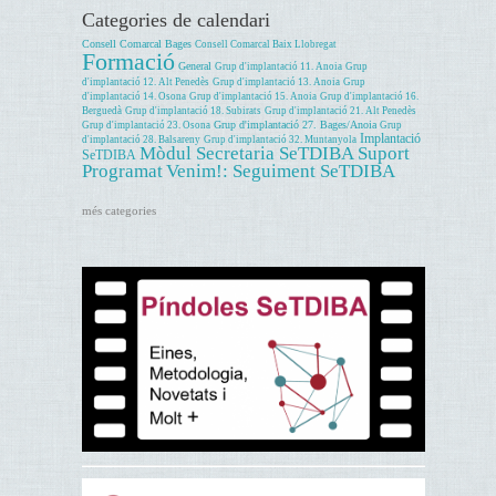
Categories de calendari
Consell Comarcal Bages
Consell Comarcal Baix Llobregat
Formació
General
Grup d'implantació 11. Anoia
Grup
d'implantació 12. Alt Penedès
Grup d'implantació 13. Anoia
Grup
d'implantació 14. Osona
Grup d'implantació 15. Anoia
Grup d'implantació 16.
Berguedà
Grup d'implantació 18. Subirats
Grup d'implantació 21. Alt Penedès
Grup d'implantació 27. Bages/Anoia
Grup d'implantació 23. Osona
Grup
Implantació
d'implantació 28. Balsareny
Grup d'implantació 32. Muntanyola
Mòdul Secretaria SeTDIBA
Suport
SeTDIBA
Programat
Venim!: Seguiment SeTDIBA
més categories