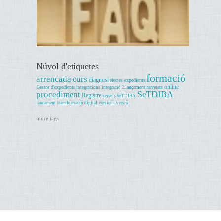
Núvol d'etiquetes
formació
arrencada
curs
diagnosi
expedients
electes
online
Gestor d'expedients
Llançament
novetats
integracions
integració
SeTDIBA
procediment
Registre
serveis SeTDIBA
tancament
transformació digital
versions
versió
more tags