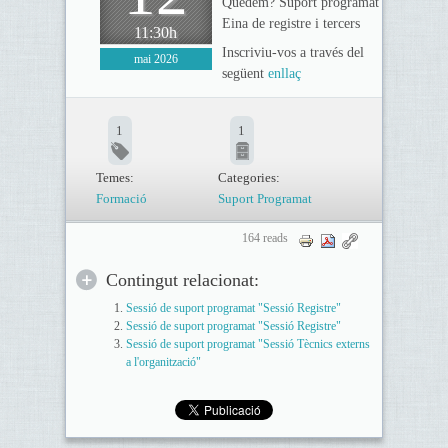
Quedem? Suport programat
Eina de registre i tercers
11:30h
Inscriviu-vos a través del
mai 2026
següent
enllaç
1
1
Temes:
Categories:
Formació
Suport Programat
164 reads
Contingut relacionat:
Sessió de suport programat "Sessió Registre"
Sessió de suport programat "Sessió Registre"
Sessió de suport programat "Sessió Tècnics externs
a l'organització"