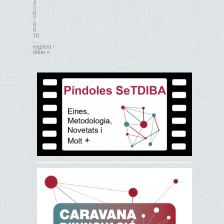
4
5
6
7
8
9
10
…
següent ›
últim »