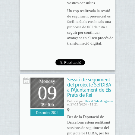
vostres consultes.
Un cop realitzada la sessió
de seguiment presencial es
facilitarà als ens locals una
proposta de full de ruta a
seguir per continuar
avançant en el seu procés de
transformació digital.
Sessió de seguiment
Monday
09
del projecte SeTDIBA
a l'Ajuntament de Els
Prats de Rei
Publicat per
David Vilà Aragonès
09:30h
el 27/11/2024 - 11:21
Desembre 2024
Des de la Diputació de
Barcelona estem realitzant
sessions de seguiment del
projecte SeTDIBA, per fer