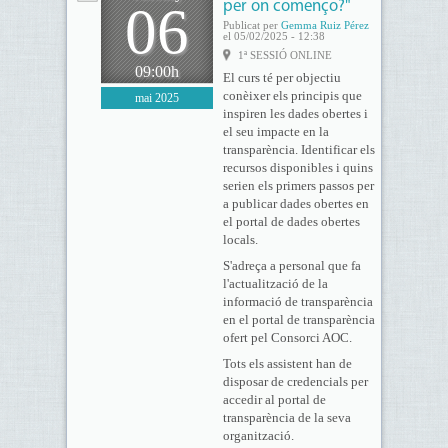
06
per on començo?"
Publicat per
Gemma Ruiz Pérez
el 05/02/2025 - 12:38
1ª SESSIÓ ONLINE
09:00h
El curs té per objectiu
conèixer els principis que
mai 2025
inspiren les dades obertes i
el seu impacte en la
transparència. Identificar els
recursos disponibles i quins
serien els primers passos per
a publicar dades obertes en
el portal de dades obertes
locals.
S'adreça a personal que fa
l'actualització de la
informació de transparència
en el portal de transparència
ofert pel Consorci AOC.
Tots els assistent han de
disposar de credencials per
accedir al portal de
transparència de la seva
organització.