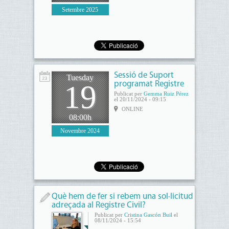
Setembre 2025
Sessió de Suport
Tuesday
19
programat Registre
Publicat per
Gemma Ruiz Pérez
el 20/11/2024 - 09:15
ONLINE
08:00h
Novembre 2024
Què hem de fer si rebem una sol·licitud
adreçada al Registre Civil?
Publicat per
Cristina Gascón Buil
el
08/11/2024 - 15:54