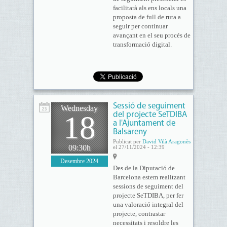
facilitarà als ens locals una
proposta de full de ruta a
seguir per continuar
avançant en el seu procés de
transformació digital.
Sessió de seguiment
Wednesday
18
del projecte SeTDIBA
a l'Ajuntament de
Balsareny
Publicat per
David Vilà Aragonès
09:30h
el 27/11/2024 - 12:39
Desembre 2024
Des de la Diputació de
Barcelona estem realitzant
sessions de seguiment del
projecte SeTDIBA, per fer
una valoració integral del
projecte, contrastar
necessitats i resoldre les