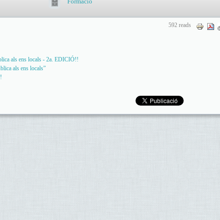
Formació
592 reads
blica als ens locals - 2a. EDICIÓ!!
blica als ens locals”
!