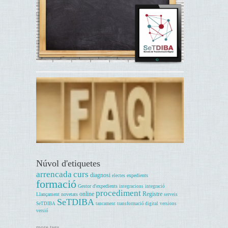
Núvol d'etiquetes
arrencada
curs
diagnosi
expedients
electes
formació
Gestor d'expedients
integracions
integració
procediment
online
Registre
Llançament
novetats
serveis
SeTDIBA
SeTDIBA
tancament
transformació digital
versions
versió
more tags