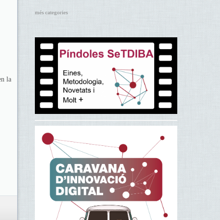
més categories
en la