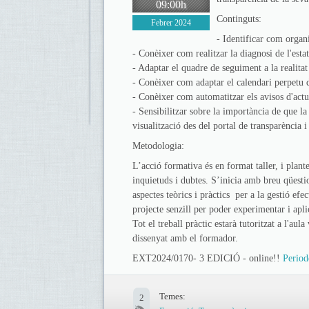
09:00h
Continguts:
Febrer 2024
- Identificar com organi
- Conèixer com realitzar la diagnosi de l'estat
- Adaptar el quadre de seguiment a la realitat 
- Conèixer com adaptar el calendari perpetu d
- Conèixer com automatitzar els avisos d'actu
- Sensibilitzar sobre la importància de que la
visualització des del portal de transparència i
Metodologia:
L’acció formativa és en format taller, i plante
inquietuds i dubtes. S’inicia amb breu qüesti
aspectes teòrics i pràctics per a la gestió efe
projecte senzill per poder experimentar i apli
Tot el treball pràctic estarà tutoritzat a l'aul
dissenyat amb el formador.
EXT2024/0170- 3 EDICIÓ - online!!
Period
Temes:
2