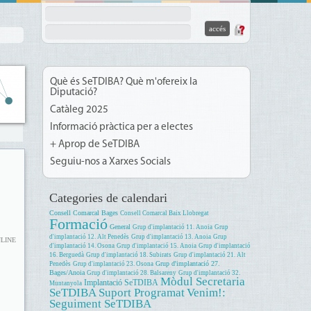
Què és SeTDIBA? Què m'ofereix la
Diputació?
Catàleg 2025
Informació pràctica per a electes
+ Aprop de SeTDIBA
Seguiu-nos a Xarxes Socials
Categories de calendari
Consell Comarcal Bages
Consell Comarcal Baix Llobregat
Formació
General
Grup d'implantació 11. Anoia
Grup
d'implantació 12. Alt Penedès
Grup d'implantació 13. Anoia
Grup
NLINE
d'implantació 14. Osona
Grup d'implantació 15. Anoia
Grup d'implantació
16. Berguedà
Grup d'implantació 18. Subirats
Grup d'implantació 21. Alt
Grup d'implantació 27.
Penedès
Grup d'implantació 23. Osona
Bages/Anoia
Grup d'implantació 28. Balsareny
Grup d'implantació 32.
Mòdul Secretaria
Implantació SeTDIBA
Muntanyola
SeTDIBA
Suport Programat
Venim!:
Seguiment SeTDIBA