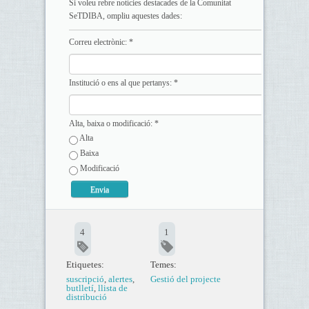
Si voleu rebre notícies destacades de la Comunitat
SeTDIBA, ompliu aquestes dades:
Correu electrònic:
*
Institució o ens al que pertanys:
*
Alta, baixa o modificació:
*
Alta
Baixa
Modificació
4
1
Etiquetes:
Temes:
suscripció
,
alertes
,
Gestió del projecte
butlletí
,
llista de
distribució