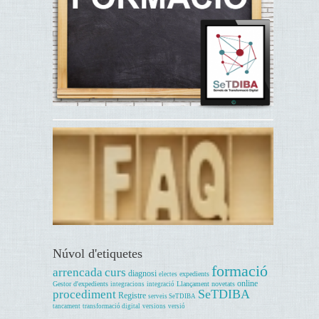
Núvol d'etiquetes
formació
arrencada
curs
diagnosi
expedients
electes
online
Gestor d'expedients
Llançament
novetats
integracions
integració
SeTDIBA
procediment
Registre
serveis SeTDIBA
tancament
transformació digital
versions
versió