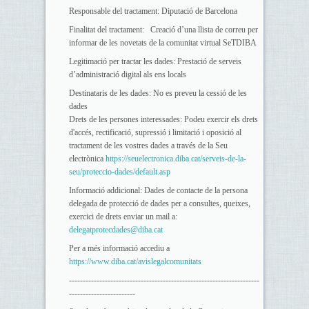
Responsable del tractament: Diputació de Barcelona
Finalitat del tractament: Creació d’una llista de correu per
informar de les novetats de la comunitat virtual SeTDIBA
Legitimació per tractar les dades: Prestació de serveis
d’administració digital als ens locals
Destinataris de les dades: No es preveu la cessió de les
dades
Drets de les persones interessades: Podeu exercir els drets
d'accés, rectificació, supressió i limitació i oposició al
tractament de les vostres dades a través de la Seu
electrònica
https://seuelectronica.diba.cat/serveis-de-la-
seu/proteccio-dades/default.asp
Informació addicional: Dades de contacte de la persona
delegada de protecció de dades per a consultes, queixes,
exercici de drets enviar un mail a:
delegatprotecdades@diba.cat
Per a més informació accediu a
https://www.diba.cat/avislegalcomunitats
---------------------------------------------------------------------
------------------------