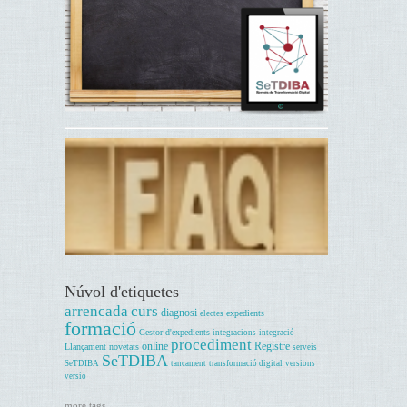
Núvol d'etiquetes
arrencada
curs
diagnosi
expedients
electes
formació
Gestor d'expedients
integracions
integració
procediment
online
Registre
Llançament
novetats
serveis
SeTDIBA
SeTDIBA
tancament
transformació digital
versions
versió
more tags