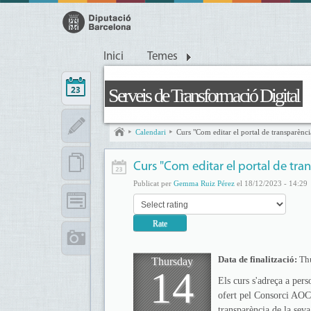
Inici
Temes
Serveis de Transformació Digital
Calendari
Curs "Com editar el portal de transparènci
Curs "Com editar el portal de tran
Publicat per
Gemma Ruiz Pérez
el 18/12/2023 - 14:29
Data de finalització:
Th
Thursday
14
Els curs s'adreça a pers
ofert pel Consorci AOC. 
transparència de la seva