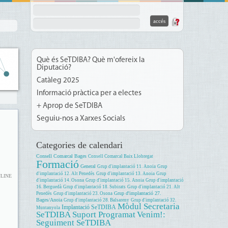
Què és SeTDIBA? Què m'ofereix la
Diputació?
Catàleg 2025
Informació pràctica per a electes
+ Aprop de SeTDIBA
Seguiu-nos a Xarxes Socials
Categories de calendari
Consell Comarcal Bages
Consell Comarcal Baix Llobregat
Formació
General
Grup d'implantació 11. Anoia
Grup
d'implantació 12. Alt Penedès
Grup d'implantació 13. Anoia
Grup
NLINE
d'implantació 14. Osona
Grup d'implantació 15. Anoia
Grup d'implantació
16. Berguedà
Grup d'implantació 18. Subirats
Grup d'implantació 21. Alt
Grup d'implantació 27.
Penedès
Grup d'implantació 23. Osona
Bages/Anoia
Grup d'implantació 28. Balsareny
Grup d'implantació 32.
Mòdul Secretaria
Implantació SeTDIBA
Muntanyola
SeTDIBA
Suport Programat
Venim!:
Seguiment SeTDIBA