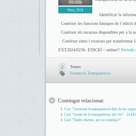
09:00h
Març 2024
· Identificar la informa
· Conèixer les funcions bàsiques de l’edició 
· Conèixer els recursos disponibles per a la s
· Conèixer eines i recursos per transformar l
EXT2024/0236- EDICIÓ - online!!
Periode 
Temes:
2
Formació
,
Transparència
Contingut relacionat:
Curs "Gestionar la transparència dins de les organ
Curs "Gestió de la transparència: dit i fet" - 2a E
Curs "Dades obertes: per on començo?"