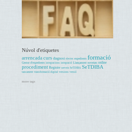
Núvol d'etiquetes
formació
arrencada
curs
diagnosi
expedients
electes
online
Gestor d'expedients
Llançament
novetats
integracions
integració
SeTDIBA
procediment
Registre
serveis SeTDIBA
tancament
transformació digital
versions
versió
more tags