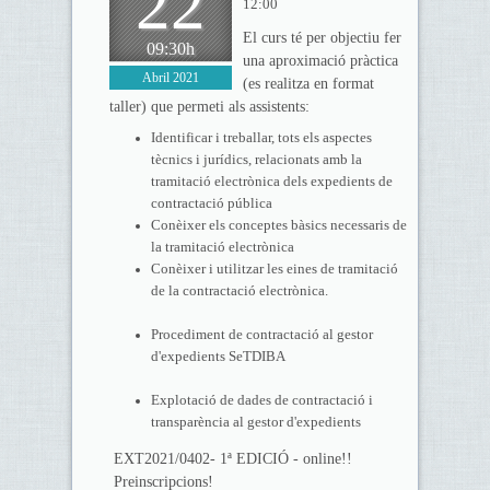
22
12:00
El curs té per objectiu fer
09:30h
una aproximació pràctica
Abril 2021
(es realitza en format
taller) que permeti als assistents:
Identificar i treballar, tots els aspectes
tècnics i jurídics, relacionats amb la
tramitació electrònica dels expedients de
contractació pública
Conèixer els conceptes bàsics necessaris de
la tramitació electrònica
Conèixer i utilitzar les eines de tramitació
de la contractació electrònica.
Procediment de contractació al gestor
d'expedients SeTDIBA
Explotació de dades de contractació i
transparència al gestor d'expedients
EXT2021/0402- 1ª EDICIÓ - online!!
Preinscripcions!