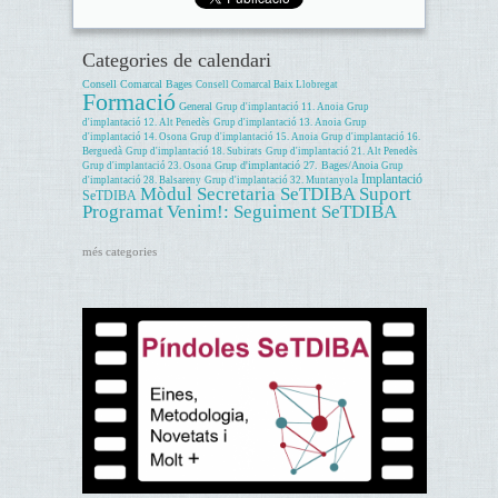
Categories de calendari
Consell Comarcal Bages
Consell Comarcal Baix Llobregat
Formació
General
Grup d'implantació 11. Anoia
Grup
d'implantació 12. Alt Penedès
Grup d'implantació 13. Anoia
Grup
d'implantació 14. Osona
Grup d'implantació 15. Anoia
Grup d'implantació 16.
Berguedà
Grup d'implantació 18. Subirats
Grup d'implantació 21. Alt Penedès
Grup d'implantació 27. Bages/Anoia
Grup d'implantació 23. Osona
Grup
Implantació
d'implantació 28. Balsareny
Grup d'implantació 32. Muntanyola
Mòdul Secretaria SeTDIBA
Suport
SeTDIBA
Programat
Venim!: Seguiment SeTDIBA
més categories