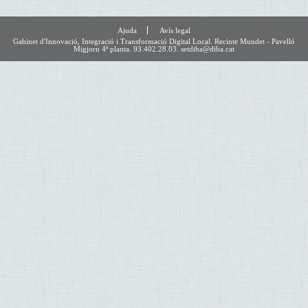
Ajuda
Avís legal
Gabinet d'Innovació, Integració i Transformació Digital Local. Recinte Mundet - Pavelló
Migjorn 4ª planta. 93.402.28.03. setdiba@diba.cat