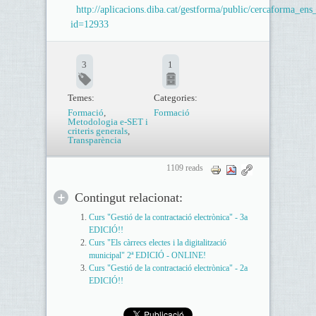
http://aplicacions.diba.cat/gestforma/public/cercaforma_ens_l
id=12933
3
1
Temes:
Categories:
Formació
,
Formació
Metodologia e-SET i
criteris generals
,
Transparència
1109 reads
Contingut relacionat:
Curs "Gestió de la contractació electrònica" - 3a
EDICIÓ!!
Curs "Els càrrecs electes i la digitalització
municipal" 2ª EDICIÓ - ONLINE!
Curs "Gestió de la contractació electrònica" - 2a
EDICIÓ!!