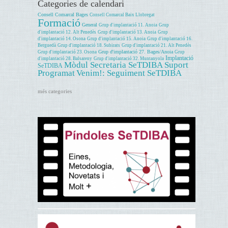
Categories de calendari
Consell Comarcal Bages
Consell Comarcal Baix Llobregat
Formació
General
Grup d'implantació 11. Anoia
Grup
d'implantació 12. Alt Penedès
Grup d'implantació 13. Anoia
Grup
d'implantació 14. Osona
Grup d'implantació 15. Anoia
Grup d'implantació 16.
Berguedà
Grup d'implantació 18. Subirats
Grup d'implantació 21. Alt Penedès
Grup d'implantació 27. Bages/Anoia
Grup d'implantació 23. Osona
Grup
Implantació
d'implantació 28. Balsareny
Grup d'implantació 32. Muntanyola
Mòdul Secretaria SeTDIBA
Suport
SeTDIBA
Programat
Venim!: Seguiment SeTDIBA
més categories