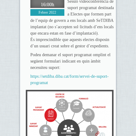
Sessió videoconferència de
16:00h
suport programat destinada
Febrer 2022
a Electes que formen part
de l’equip de govern a ens locals amb SeTDIBA
implantat (no s’accepten sol·licituds d’ens locals
que encara estan en fase d’implantació).
És imprescindible que aquests electes disposin
d’un usuari creat sobre el gestor d’expedients.
Podeu demanar el suport programat omplint el
següent formulari indicant en quin àmbit
necessiteu suport:
https://setdiba.diba.cat/form/servei-de-suport-
programat