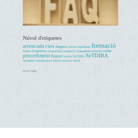
Núvol d'etiquetes
formació
arrencada
curs
diagnosi
expedients
electes
online
Gestor d'expedients
Llançament
novetats
integracions
integració
SeTDIBA
procediment
Registre
serveis SeTDIBA
tancament
transformació digital
versions
versió
more tags
Ajuda
Avís legal