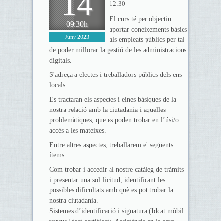
14
12:30
El curs té per objectiu
09:30h
aportar coneixements bàsics
Juny 2023
als empleats públics per tal
de poder millorar la gestió de les administracions
digitals.
S'adreça a electes i treballadors públics dels ens
locals.
Es tractaran els aspectes i eines bàsiques de la
nostra relació amb la ciutadania i aquelles
problemàtiques, que es poden trobar en l’úsi/o
accés a les mateixes.
Entre altres aspectes, treballarem el següents
ítems:
Com trobar i accedir al nostre catàleg de tràmits
i presentar una sol·licitud, identificant les
possibles dificultats amb què es pot trobar la
nostra ciutadania.
Sistemes d’identificació i signatura (Idcat mòbil