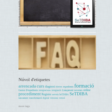
Núvol d'etiquetes
formació
arrencada
curs
diagnosi
expedients
electes
online
Gestor d'expedients
Llançament
novetats
integracions
integració
SeTDIBA
procediment
Registre
serveis SeTDIBA
tancament
transformació digital
versions
versió
more tags