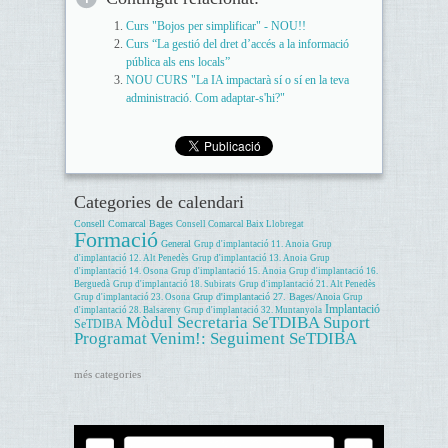
Curs "Bojos per simplificar" - NOU!!
Curs “La gestió del dret d’accés a la informació
pública als ens locals”
NOU CURS "La IA impactarà sí o sí en la teva
administració. Com adaptar-s'hi?"
Categories de calendari
Consell Comarcal Bages
Consell Comarcal Baix Llobregat
Formació
General
Grup d'implantació 11. Anoia
Grup
d'implantació 12. Alt Penedès
Grup d'implantació 13. Anoia
Grup
d'implantació 14. Osona
Grup d'implantació 15. Anoia
Grup d'implantació 16.
Berguedà
Grup d'implantació 18. Subirats
Grup d'implantació 21. Alt Penedès
Grup d'implantació 27. Bages/Anoia
Grup d'implantació 23. Osona
Grup
Implantació
d'implantació 28. Balsareny
Grup d'implantació 32. Muntanyola
Mòdul Secretaria SeTDIBA
Suport
SeTDIBA
Programat
Venim!: Seguiment SeTDIBA
més categories