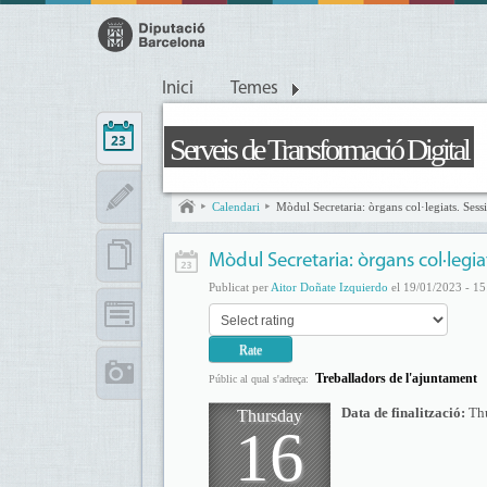
Inici
Temes
Serveis de Transformació Digital
Calendari
Mòdul Secretaria: òrgans col·legiats. Ses
Mòdul Secretaria: òrgans col·legia
Publicat per
Aitor Doñate Izquierdo
el 19/01/2023 - 15
Treballadors de l'ajuntament
Públic al qual s'adreça:
Data de finalització:
Th
Thursday
16