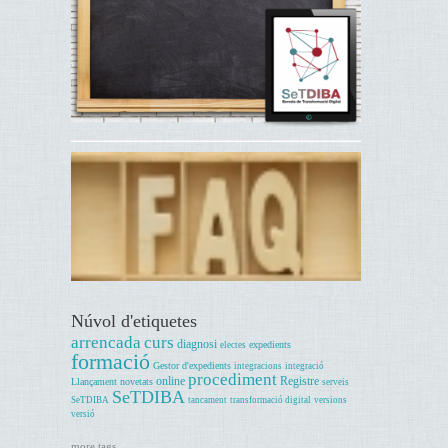
Núvol d'etiquetes
arrencada
curs
diagnosi
expedients
electes
formació
Gestor d'expedients
integracions
integració
procediment
online
Registre
Llançament
novetats
serveis
SeTDIBA
SeTDIBA
tancament
transformació digital
versions
versió
more tags