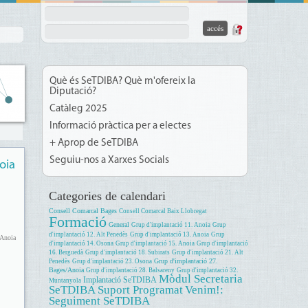
Què és SeTDIBA? Què m'ofereix la
Diputació?
Catàleg 2025
Informació pràctica per a electes
+ Aprop de SeTDIBA
Seguiu-nos a Xarxes Socials
oia
Categories de calendari
Consell Comarcal Bages
Consell Comarcal Baix Llobregat
Formació
General
Grup d'implantació 11. Anoia
Grup
d'implantació 12. Alt Penedès
Grup d'implantació 13. Anoia
Grup
'Anoia
d'implantació 14. Osona
Grup d'implantació 15. Anoia
Grup d'implantació
16. Berguedà
Grup d'implantació 18. Subirats
Grup d'implantació 21. Alt
Grup d'implantació 27.
Penedès
Grup d'implantació 23. Osona
Bages/Anoia
Grup d'implantació 28. Balsareny
Grup d'implantació 32.
Mòdul Secretaria
Implantació SeTDIBA
Muntanyola
SeTDIBA
Suport Programat
Venim!:
Seguiment SeTDIBA