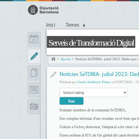
Inici
Temes
Serveis de Transformació Digital
Apunts
Notícies SeTDIBA- juliol 2023: Dades que 
Notícies SeTDIBA- juliol 2023: D
Publicat per
Gisela Andiñach Pelayo
el 03/07/2023 - 2
Estimats membres de la comunitat SeTDIBA,
Ens complau informar d'uns resultats excel·lents que he
Gràcies a l'esforç demostrat, l'adaptació a les eines 
Estem arribant al 81% de l'ús global del canal electròni