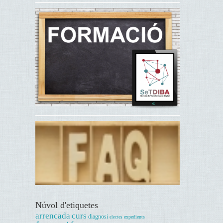
Núvol d'etiquetes
arrencada
curs
diagnosi
expedients
electes