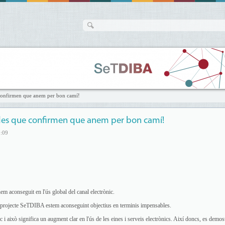
confirmen que anem per bon camí!
ades que confirmen que anem per bon camí!
1:09
m aconseguit en l'ús global del canal electrònic.
i al projecte SeTDIBA estem aconseguint objectius en terminis impensables.
c i això significa un augment clar en l'ús de les eines i serveis electrònics. Així doncs, es demos