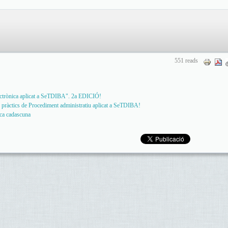
551 reads
electrònica aplicat a SeTDIBA". 2a EDICIÓ!
ràctics de Procediment administratiu aplicat a SeTDIBA!
ica cadascuna