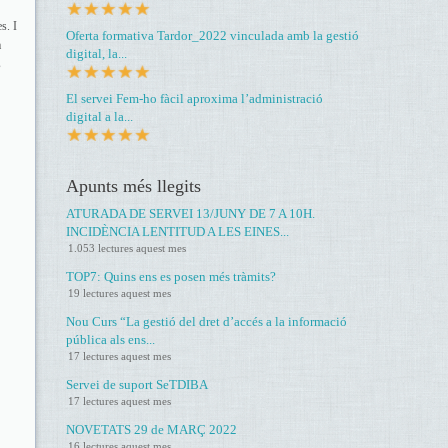
s. I
Oferta formativa Tardor_2022 vinculada amb la gestió
a
digital, la...
s
El servei Fem-ho fàcil aproxima l’administració
digital a la...
Apunts més llegits
ATURADA DE SERVEI 13/JUNY DE 7 A 10H.
INCIDÈNCIA LENTITUD A LES EINES...
1.053 lectures aquest mes
TOP7: Quins ens es posen més tràmits?
19 lectures aquest mes
Nou Curs “La gestió del dret d’accés a la informació
pública als ens...
17 lectures aquest mes
Servei de suport SeTDIBA
17 lectures aquest mes
NOVETATS 29 de MARÇ 2022
16 lectures aquest mes