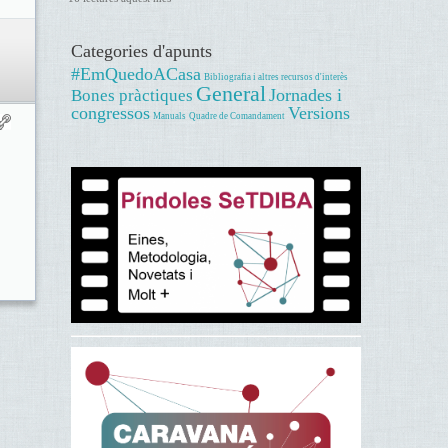
Categories d'apunts
#EmQuedoACasa
Bibliografia i altres recursos d'interès
General
Jornades i
Bones pràctiques
congressos
Versions
Manuals
Quadre de Comandament